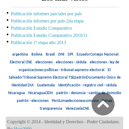
Publicación informes parciales por país
Publicación informes por país-2da.etapa
Publicación Estudio Comparativo
Publicación Estudio Comparativo 2010/11
Publicación 1º etapa año 2013
argentina
Bolivia
Brasil
DNI
DPI
EcuadorConsejo Nacional
Electoral CNE
elecciones
elecciones - cédula
elecciones - ley de
organizaciones polìticas - tribunal supremo electoral
El
SalvadorTribunal Supremo Electoral TSEpadrónDocumento Único de
Identidad DUI
Guatemala
identificación - registro civil - cédula
Nicaragua
NicaraguaCIDH
padrón - denuncia - cambio de domicilio
padrón - elecciones
PerúLimaeleccionescomicios
Renap
transparencia
VenezuelaCNE
Copyright © 2014 - Identidad y Derechos - Poder Ciudadano.
By
Host2000