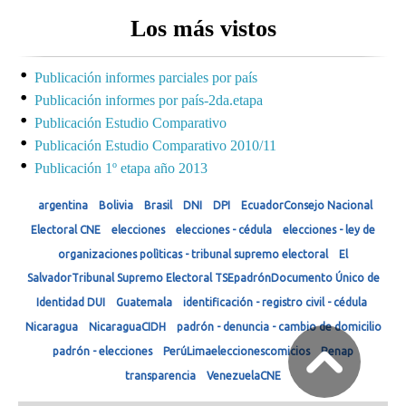
Los más vistos
Publicación informes parciales por país
Publicación informes por país-2da.etapa
Publicación Estudio Comparativo
Publicación Estudio Comparativo 2010/11
Publicación 1º etapa año 2013
argentina
Bolivia
Brasil
DNI
DPI
EcuadorConsejo Nacional
Electoral CNE
elecciones
elecciones - cédula
elecciones - ley de
organizaciones polìticas - tribunal supremo electoral
El
SalvadorTribunal Supremo Electoral TSEpadrónDocumento Único de
Identidad DUI
Guatemala
identificación - registro civil - cédula
Nicaragua
NicaraguaCIDH
padrón - denuncia - cambio de domicilio
padrón - elecciones
PerúLimaeleccionescomicios
Renap
transparencia
VenezuelaCNE