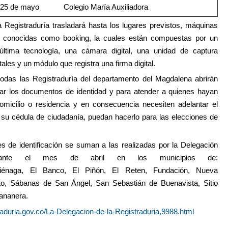
25 de mayo
Colegio María Auxiliadora
 Registraduría trasladará hasta los lugares previstos, máquinas
o conocidas como booking, la cuales están compuestas por un
última tecnología, una cámara digital, una unidad de captura
tales y un módulo que registra una firma digital.
das las Registraduría del departamento del Magdalena abrirán
ar los documentos de identidad y para atender a quienes hayan
micilio o residencia y en consecuencia necesiten adelantar el
e su cédula de ciudadanía, puedan hacerlo para las
elecciones de
s de identificación se suman a las realizadas por la Delegación
rante el mes de abril en los municipios de:
iénaga
,
El Banco
,
El Piñón
,
El Reten
,
Fundación
,
Nueva
to
,
Sábanas de San Ángel
,
San Sebastián de Buenavista
,
Sitio
ananera
.
raduria.gov.co/La-Delegacion-de-la-Registraduria,9988.html