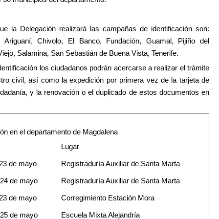
ue la Delegación realizará las campañas de identificación son:
,
Ariguaní
,
Chivolo
,
El Banco
,
Fundación
,
Guamal
,
Pijiño del
iejo
,
Salamina
,
San Sebastián de Buena Vista
,
Tenerife
.
entificación
los ciudadanos podrán acercarse a realizar el trámite
tro civil
, así como la expedición por
primera vez
de la
tarjeta de
udadanía
, y la renovación o el duplicado de estos documentos en
ión en el departamento de Magdalena
Lugar
23 de mayo
Registraduría Auxiliar de Santa Marta
 24 de mayo
Registraduría Auxiliar de Santa Marta
23 de mayo
Corregimiento Estación Mora
25 de mayo
Escuela Mixta Alejandría