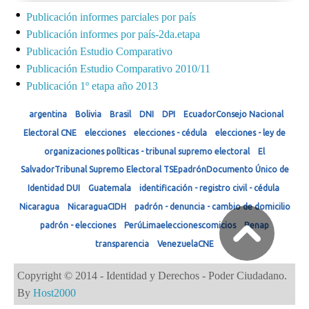
Publicación informes parciales por país
Publicación informes por país-2da.etapa
Publicación Estudio Comparativo
Publicación Estudio Comparativo 2010/11
Publicación 1º etapa año 2013
argentina
Bolivia
Brasil
DNI
DPI
EcuadorConsejo Nacional
Electoral CNE
elecciones
elecciones - cédula
elecciones - ley de
organizaciones polìticas - tribunal supremo electoral
El
SalvadorTribunal Supremo Electoral TSEpadrónDocumento Único de
Identidad DUI
Guatemala
identificación - registro civil - cédula
Nicaragua
NicaraguaCIDH
padrón - denuncia - cambio de domicilio
padrón - elecciones
PerúLimaeleccionescomicios
Renap
transparencia
VenezuelaCNE
Copyright © 2014 - Identidad y Derechos - Poder Ciudadano.
By
Host2000