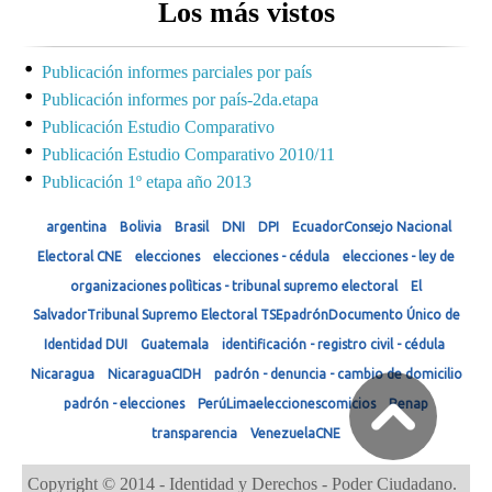
Los más vistos
Publicación informes parciales por país
Publicación informes por país-2da.etapa
Publicación Estudio Comparativo
Publicación Estudio Comparativo 2010/11
Publicación 1º etapa año 2013
argentina
Bolivia
Brasil
DNI
DPI
EcuadorConsejo Nacional
Electoral CNE
elecciones
elecciones - cédula
elecciones - ley de
organizaciones polìticas - tribunal supremo electoral
El
SalvadorTribunal Supremo Electoral TSEpadrónDocumento Único de
Identidad DUI
Guatemala
identificación - registro civil - cédula
Nicaragua
NicaraguaCIDH
padrón - denuncia - cambio de domicilio
padrón - elecciones
PerúLimaeleccionescomicios
Renap
transparencia
VenezuelaCNE
Copyright © 2014 - Identidad y Derechos - Poder Ciudadano.