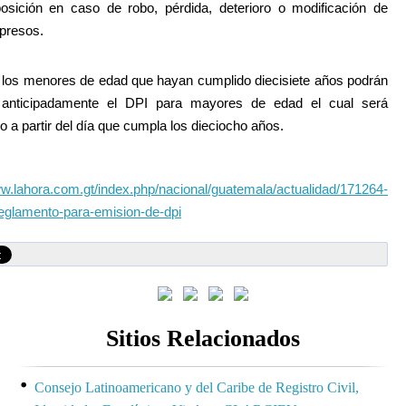
osición en caso de robo, pérdida, deterioro o modificación de
presos.
los menores de edad que hayan cumplido diecisiete años podrán
ar anticipadamente el DPI para mayores de edad el cual será
o a partir del día que cumpla los dieciocho años.
ww.lahora.com.gt/index.php/nacional/guatemala/actualidad/171264-
eglamento-para-emision-de-dpi
Sitios Relacionados
Consejo Latinoamericano y del Caribe de Registro Civil,