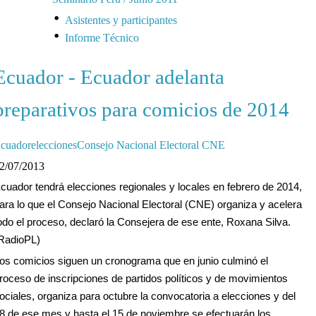
Asistentes y participantes
Informe Técnico
Ecuador - Ecuador adelanta
preparativos para comicios de 2014
cuadoreleccionesConsejo Nacional Electoral CNE
2/07/2013
cuador tendrá elecciones regionales y locales en febrero de 2014,
ara lo que el Consejo Nacional Electoral (CNE) organiza y acelera
odo el proceso, declaró la Consejera de ese ente, Roxana Silva.
RadioPL)
os comicios siguen un cronograma que en junio culminó el
roceso de inscripciones de partidos políticos y de movimientos
ociales, organiza para octubre la convocatoria a elecciones y del
8 de ese mes y hasta el 15 de noviembre se efectuarán los