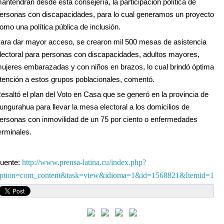
antendrán desde esta consejería, la participación política de
ersonas con discapacidades, para lo cual generamos un proyecto
omo una política pública de inclusión.
ara dar mayor acceso, se crearon mil 500 mesas de asistencia
lectoral para personas con discapacidades, adultos mayores,
ujeres embarazadas y con niños en brazos, lo cual brindó óptima
tención a estos grupos poblacionales, comentó.
esaltó el plan del Voto en Casa que se generó en la provincia de
ungurahua para llevar la mesa electoral a los domicilios de
ersonas con inmovilidad de un 75 por ciento o enfermedades
erminales.
http://www.prensa-latina.cu/index.php?
uente:
ption=com_content&task=view&idioma=1&id=1568821&Itemid=1