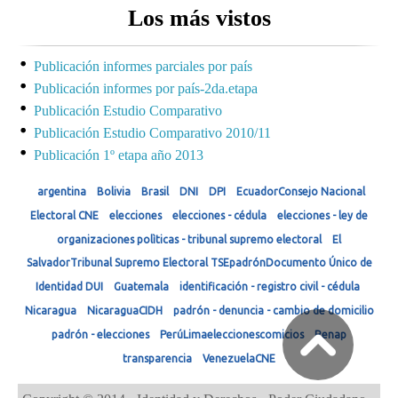
Los más vistos
Publicación informes parciales por país
Publicación informes por país-2da.etapa
Publicación Estudio Comparativo
Publicación Estudio Comparativo 2010/11
Publicación 1º etapa año 2013
argentina
Bolivia
Brasil
DNI
DPI
EcuadorConsejo Nacional
Electoral CNE
elecciones
elecciones - cédula
elecciones - ley de
organizaciones polìticas - tribunal supremo electoral
El
SalvadorTribunal Supremo Electoral TSEpadrónDocumento Único de
Identidad DUI
Guatemala
identificación - registro civil - cédula
Nicaragua
NicaraguaCIDH
padrón - denuncia - cambio de domicilio
padrón - elecciones
PerúLimaeleccionescomicios
Renap
transparencia
VenezuelaCNE