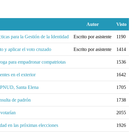
Autor
Visto
icas para la Gestión de la Identidad
Escrito por asistente
1190
o y aplicar el voto cruzado
Escrito por asistente
1414
roga para empadronar compatriotas
1536
ntes en el exterior
1642
el PNUD, Santa Elena
1705
nsulta de padrón
1738
votarían
2055
dad en las próximas elecciones
1926