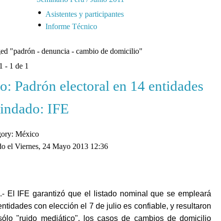
Asistentes y participantes
Informe Técnico
ged
"padrón - denuncia - cambio de domicilio"
1 - 1 de 1
: Padrón electoral en 14 entidades
lindado: IFE
gory: México
o el Viernes, 24 Mayo 2013 12:36
.- El IFE garantizó que el listado nominal que se empleará
entidades con elección el 7 de julio es confiable, y resultaron
sólo "ruido mediático", los casos de cambios de domicilio