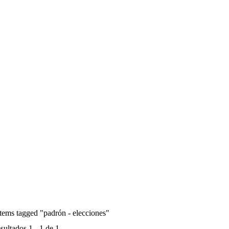
items tagged
"padrón - elecciones"
sultados 1 - 1 de 1