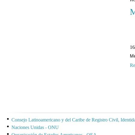
M
16
Mé
Re
Consejo Latinoamericano y del Caribe de Registro Civil, Identi
Naciones Unidas - ONU
Organización de Estados Americanos - OEA