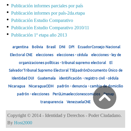
Publicación informes parciales por país
Publicación informes por país-2da.etapa
Publicación Estudio Comparativo
Publicación Estudio Comparativo 2010/11
Publicación 1º etapa año 2013
argentina
Bolivia
Brasil
DNI
DPI
EcuadorConsejo Nacional
Electoral CNE
elecciones
elecciones - cédula
elecciones - ley de
organizaciones polìticas - tribunal supremo electoral
El
SalvadorTribunal Supremo Electoral TSEpadrónDocumento Único de
Identidad DUI
Guatemala
identificación - registro civil - cédula
Nicaragua
NicaraguaCIDH
padrón - denuncia - cambio de domicilio
padrón - elecciones
PerúLimaeleccionescomicios
Renap
transparencia
VenezuelaCNE
Copyright © 2014 - Identidad y Derechos - Poder Ciudadano.
By
Host2000