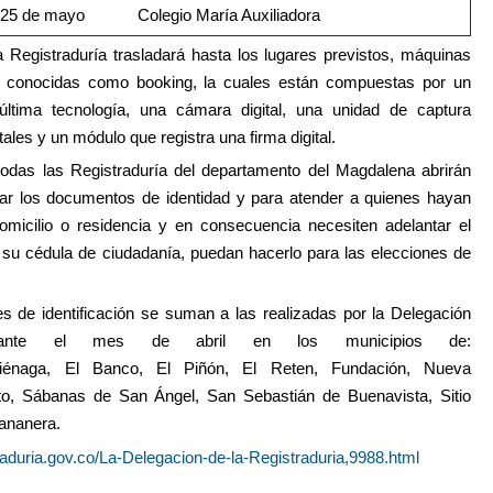
25 de mayo
Colegio María Auxiliadora
 Registraduría trasladará hasta los lugares previstos, máquinas
o conocidas como booking, la cuales están compuestas por un
última tecnología, una cámara digital, una unidad de captura
tales y un módulo que registra una firma digital.
das las Registraduría del departamento del Magdalena abrirán
ar los documentos de identidad y para atender a quienes hayan
micilio o residencia y en consecuencia necesiten adelantar el
e su cédula de ciudadanía, puedan hacerlo para las
elecciones de
s de identificación se suman a las realizadas por la Delegación
rante el mes de abril en los municipios de:
iénaga
,
El Banco
,
El Piñón
,
El Reten
,
Fundación
,
Nueva
to
,
Sábanas de San Ángel
,
San Sebastián de Buenavista
,
Sitio
ananera
.
raduria.gov.co/La-Delegacion-de-la-Registraduria,9988.html