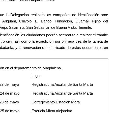
ue la Delegación realizará las campañas de identificación son:
,
Ariguaní
,
Chivolo
,
El Banco
,
Fundación
,
Guamal
,
Pijiño del
iejo
,
Salamina
,
San Sebastián de Buena Vista
,
Tenerife
.
entificación
los ciudadanos podrán acercarse a realizar el trámite
tro civil
, así como la expedición por
primera vez
de la
tarjeta de
udadanía
, y la renovación o el duplicado de estos documentos en
ión en el departamento de Magdalena
Lugar
23 de mayo
Registraduría Auxiliar de Santa Marta
 24 de mayo
Registraduría Auxiliar de Santa Marta
23 de mayo
Corregimiento Estación Mora
25 de mayo
Escuela Mixta Alejandría