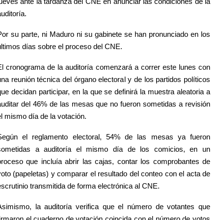
jueves ante la tardanza del CNE en anunciar las condiciones de la
uditoría.
Por su parte, ni Maduro ni su gabinete se han pronunciado en los
últimos días sobre el proceso del CNE.
El cronograma de la auditoría comenzará a correr este lunes con
una reunión técnica del órgano electoral y de los partidos políticos
que decidan participar, en la que se definirá la muestra aleatoria a
auditar del 46% de las mesas que no fueron sometidas a revisión
el mismo día de la votación.
Según el reglamento electoral, 54% de las mesas ya fueron
sometidas a auditoría el mismo día de los comicios, en un
proceso que incluía abrir las cajas, contar los comprobantes de
voto (papeletas) y comparar el resultado del conteo con el acta de
escrutinio transmitida de forma electrónica al CNE.
Asimismo, la auditoría verifica que el número de votantes que
firmaron el cuaderno de votación coincida con el número de votos