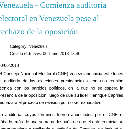
Venezuela - Comienza auditoría
electoral en Venezuela pese al
rechazo de la oposición
Category: Venezuela
Creado el Jueves, 06 Junio 2013 13:46
03/06/2013
El Consejo Nacional Electoral (CNE) venezolano inicia este lunes
la auditoría de las elecciones presidenciales con una reunión
técnica con los partidos políticos, en la que no se espera la
presencia de la oposición, luego de que su líder Henrique Capriles
rechazara el proceso de revisión por no ser exhaustivo.
La auditoría, cuyos términos fueron anunciados por el CNE el
sábado, más de una semana después de que el ente comicial se
comprometiera a realizarla a petición de Capriles, no incluirá el