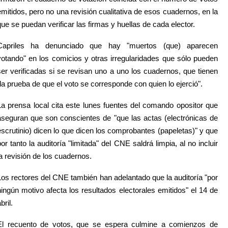
emitidos, pero no una revisión cualitativa de esos cuadernos, en la
que se puedan verificar las firmas y huellas de cada elector.
Capriles ha denunciado que hay "muertos (que) aparecen
votando" en los comicios y otras irregularidades que sólo pueden
ser verificadas si se revisan uno a uno los cuadernos, que tienen
"la prueba de que el voto se corresponde con quien lo ejerció".
La prensa local cita este lunes fuentes del comando opositor que
aseguran que son conscientes de "que las actas (electrónicas de
escrutinio) dicen lo que dicen los comprobantes (papeletas)" y que
por tanto la auditoría "limitada" del CNE saldrá limpia, al no incluir
la revisión de los cuadernos.
Los rectores del CNE también han adelantado que la auditoría "por
ningún motivo afecta los resultados electorales emitidos" el 14 de
bril.
El recuento de votos, que se espera culmine a comienzos de