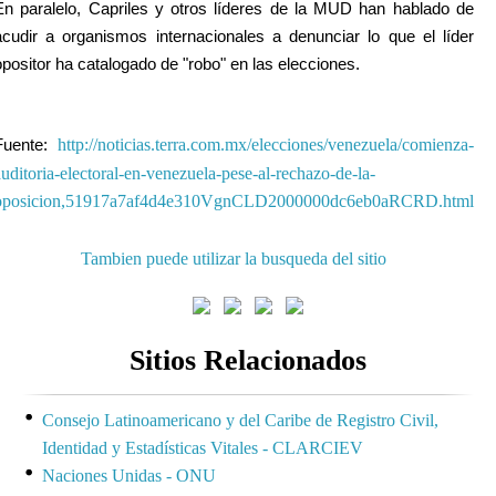
En paralelo, Capriles y otros líderes de la MUD han hablado de
acudir a organismos internacionales a denunciar lo que el líder
opositor ha catalogado de "robo" en las elecciones.
http://noticias.terra.com.mx/elecciones/venezuela/comienza-
Fuente:
auditoria-electoral-en-venezuela-pese-al-rechazo-de-la-
oposicion,51917a7af4d4e310VgnCLD2000000dc6eb0aRCRD.html
Tambien puede utilizar la busqueda del sitio
Sitios Relacionados
Consejo Latinoamericano y del Caribe de Registro Civil,
Identidad y Estadísticas Vitales - CLARCIEV
Naciones Unidas - ONU