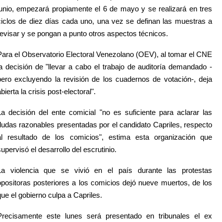
junio, empezará propiamente el 6 de mayo y se realizará en tres
ciclos de diez días cada uno, una vez se definan las muestras a
revisar y se pongan a punto otros aspectos técnicos.
Para el Observatorio Electoral Venezolano (OEV), al tomar el CNE
la decisión de "llevar a cabo el trabajo de auditoría demandado -
pero excluyendo la revisión de los cuadernos de votación-, deja
bierta la crisis post-electoral".
La decisión del ente comicial "no es suficiente para aclarar las
dudas razonables presentadas por el candidato Capriles, respecto
al resultado de los comicios", estima esta organización que
supervisó el desarrollo del escrutinio.
La violencia que se vivió en el país durante las protestas
opositoras posteriores a los comicios dejó nueve muertos, de los
que el gobierno culpa a Capriles.
Precisamente este lunes será presentado en tribunales el ex